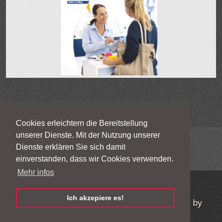
Cookies erleichtern die Bereitstellung
unserer Dienste. Mit der Nutzung unserer
Karriere
Kontakt
Impressum
Dienste erklären Sie sich damit
Datenschutzerklärung
einverstanden, dass wir Cookies verwenden.
Mehr infos
Ich akzepiere es!
© 2026 Hugo Scheder GmbH & Co.KG | designd by
FALLIX WEBSOLUTION