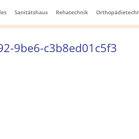
les
Sanitätshaus
Rehatechnik
Orthopädietech
92-9be6-c3b8ed01c5f3