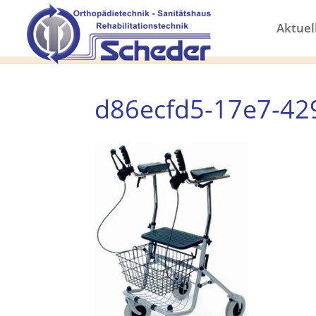
Aktuel
d86ecfd5-17e7-42